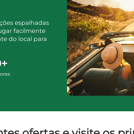
ações espalhadas
ugar facilmente
 do local para
0+
ores
tes ofertas e visite os pr